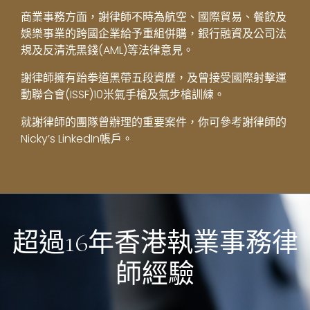
商業事務方面，謝律師不時為航空、國際貿易、餐飲及
娛樂事業的跨國企業給予重組併購，銀行融資及公司法
規及反清洗黑錢(AML)等法律意見。
謝律師擁有跆拳道黑帶五段資歷，及曾接受國際射擊運
動聯合會(ISSF)10米氣手槍及氣步槍訓練。
就謝律師的團隊曾辦理的重要案件，你可參考謝律師的
Nicky’s LinkedIn
帳戶。
超過16年香港執業事務律
師經驗