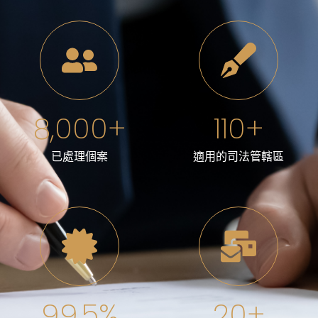
8,000
+
110
+
已處理個案
適用的司法管轄區
99.5
%
20
+