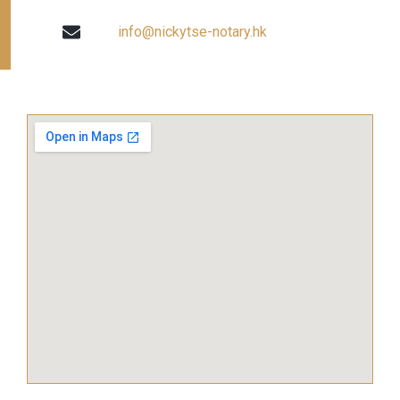
info@nickytse-notary.hk